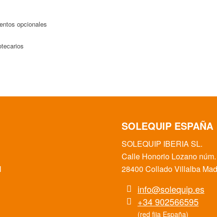
entos opcionales
otecarios
SOLEQUIP ESPAÑA
SOLEQUIP IBERIA SL.
Calle Honorio Lozano núm. 
l
28400 Collado Villalba Ma
info@solequip.es
+34 902566595
(red fija España)