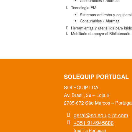
Consumibles / Alarmas
Tecnologia EM
Sistemas antirrobo y equipami
Consumibles / Alarmas
Herramientas y utensilios para bibli
Mobiliario de apoyo al Bibliotecario
SOLEQUIP PORTUGAL
SOLEQUIP LDA.
Av. Brasil, 39 – Loja 2
2735-672 São Marcos – Portuga
geral@solequip-pt.com
+351 914945686
(red fija Portugal)